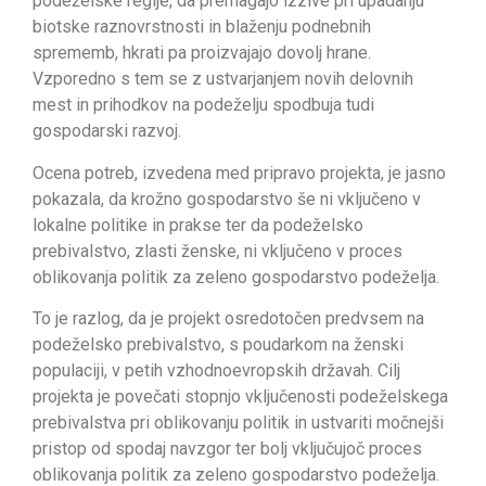
podeželske regije, da premagajo izzive pri upadanju
biotske raznovrstnosti in blaženju podnebnih
sprememb, hkrati pa proizvajajo dovolj hrane.
Vzporedno s tem se z ustvarjanjem novih delovnih
mest in prihodkov na podeželju spodbuja tudi
gospodarski razvoj.
Ocena potreb, izvedena med pripravo projekta, je jasno
pokazala, da krožno gospodarstvo še ni vključeno v
lokalne politike in prakse ter da podeželsko
prebivalstvo, zlasti ženske, ni vključeno v proces
oblikovanja politik za zeleno gospodarstvo podeželja.
To je razlog, da je projekt osredotočen predvsem na
podeželsko prebivalstvo, s poudarkom na ženski
populaciji, v petih vzhodnoevropskih državah. Cilj
projekta je povečati stopnjo vključenosti podeželskega
prebivalstva pri oblikovanju politik in ustvariti močnejši
pristop od spodaj navzgor ter bolj vključujoč proces
oblikovanja politik za zeleno gospodarstvo podeželja.