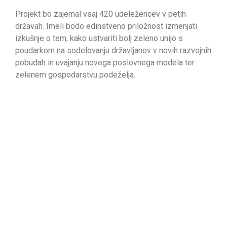
Projekt bo zajemal vsaj 420 udeležencev v petih
državah. Imeli bodo edinstveno priložnost izmenjati
izkušnje o tem, kako ustvariti bolj zeleno unijo s
poudarkom na sodelovanju državljanov v novih razvojnih
pobudah in uvajanju novega poslovnega modela ter
zelenem gospodarstvu podeželja.
Glavne dejavnosti projekta Rural Green so:
pet mednarodnih dogodkov na terenu in en spletni
dogodek za spodbujanje vključujočega procesa
oblikovanja politik za zeleno gospodarstvo
podeželja,
pet participativnih lokalnih dogodkov za
ustvarjanje močnejšega pristopa od spodaj
navzgor in za podporo hitrejšemu prehodu na
krožno gospodarstvo na lokalni ravni,
razširjanje rezultatov projekta.