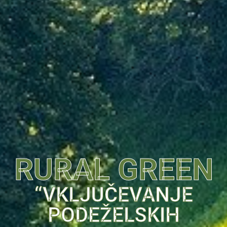
RURAL GREEN
“VKLJUČEVANJE
PODEŽELSKIH