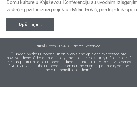
Domu kulture u Knjaževcu. Konferenciju su uvodnim izlaganjim
vodećeg partnera na projektu i Milan Đokić, predsjednik opći
Opširnije...
Rural Green 2024. All Rights Reserved.
“Funded by the European Union. Views and opinions expressed are
however those of the author(s) only and do not necessarily reflect those of
the European Union or European Education and Culture Executive Agency
(EACEA). Neither the European Union nor the granting authority can be
held responsible for them.”